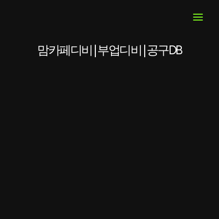
콘
텐
츠
로
건
맘카페디비 | 부업디비 | 공구DB
너
뛰
기